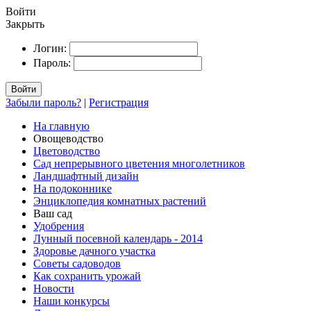
Войти
Закрыть
Логин:
Пароль:
Войти
Забыли пароль?
|
Регистрация
На главную
Овощеводство
Цветоводство
Сад непрерывного цветения многолетников
Ландшафтный дизайн
На подоконнике
Энциклопедия комнатных растений
Ваш сад
Удобрения
Лунный посевной календарь - 2014
Здоровье дачного участка
Советы садоводов
Как сохранить урожай
Новости
Наши конкурсы