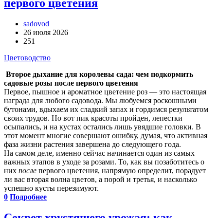
первого цветения
sadovod
26 июля 2026
251
Цветоводство
Второе дыхание для королевы сада: чем подкормить
садовые розы после первого цветения
Первое, пышное и ароматное цветение роз — это настоящая
награда для любого садовода. Мы любуемся роскошными
бутонами, вдыхаем их сладкий запах и гордимся результатом
своих трудов. Но вот пик красоты пройден, лепестки
осыпались, и на кустах остались лишь увядшие головки. В
этот момент многие совершают ошибку, думая, что активная
фаза жизни растения завершена до следующего года.
На самом деле, именно сейчас начинается один из самых
важных этапов в уходе за розами. То, как вы позаботитесь о
них
после
первого цветения, напрямую определит, порадует
ли вас вторая волна цветов, а порой и третья, и насколько
успешно кусты перезимуют.
0
Подробнее
Секрет хрустящего урожая: как