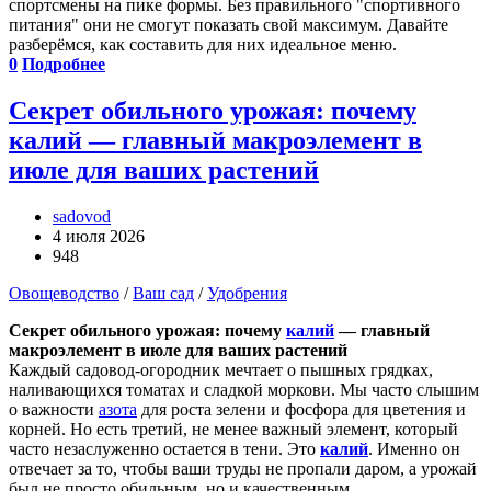
спортсмены на пике формы. Без правильного "спортивного
питания" они не смогут показать свой максимум. Давайте
разберёмся, как составить для них идеальное меню.
0
Подробнее
Секрет обильного урожая: почему
калий — главный макроэлемент в
июле для ваших растений
sadovod
4 июля 2026
948
Овощеводство
/
Ваш сад
/
Удобрения
Секрет обильного урожая: почему
калий
— главный
макроэлемент в июле для ваших растений
Каждый садовод-огородник мечтает о пышных грядках,
наливающихся томатах и сладкой моркови. Мы часто слышим
о важности
азота
для роста зелени и фосфора для цветения и
корней. Но есть третий, не менее важный элемент, который
часто незаслуженно остается в тени. Это
калий
. Именно он
отвечает за то, чтобы ваши труды не пропали даром, а урожай
был не просто обильным, но и качественным.