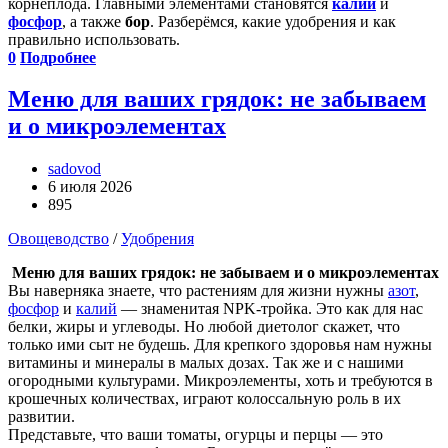
корнеплода. Главными элементами становятся
калий
и
фосфор
, а также
бор
. Разберёмся, какие удобрения и как
правильно использовать.
0
Подробнее
Меню для ваших грядок: не забываем
и о микроэлементах
sadovod
6 июля 2026
895
Овощеводство
/
Удобрения
Меню для ваших грядок: не забываем и о микроэлементах
Вы наверняка знаете, что растениям для жизни нужны
азот
,
фосфор
и
калий
— знаменитая NPK-тройка. Это как для нас
белки, жиры и углеводы. Но любой диетолог скажет, что
только ими сыт не будешь. Для крепкого здоровья нам нужны
витамины и минералы в малых дозах. Так же и с нашими
огородными культурами. Микроэлементы, хоть и требуются в
крошечных количествах, играют колоссальную роль в их
развитии.
Представьте, что ваши томаты, огурцы и перцы — это