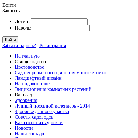
Войти
Закрыть
Логин:
Пароль:
Войти
Забыли пароль?
|
Регистрация
На главную
Овощеводство
Цветоводство
Сад непрерывного цветения многолетников
Ландшафтный дизайн
На подоконнике
Энциклопедия комнатных растений
Ваш сад
Удобрения
Лунный посевной календарь - 2014
Здоровье дачного участка
Советы садоводов
Как сохранить урожай
Новости
Наши конкурсы