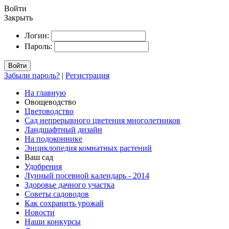
Войти
Закрыть
Логин:
Пароль:
Войти
Забыли пароль?
|
Регистрация
На главную
Овощеводство
Цветоводство
Сад непрерывного цветения многолетников
Ландшафтный дизайн
На подоконнике
Энциклопедия комнатных растений
Ваш сад
Удобрения
Лунный посевной календарь - 2014
Здоровье дачного участка
Советы садоводов
Как сохранить урожай
Новости
Наши конкурсы