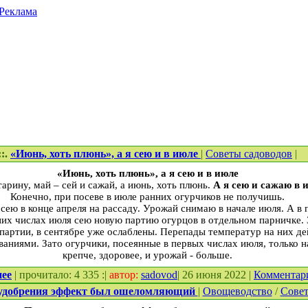
Реклама
::.
«Июнь, хоть плюнь», а я сею и в июле
|
Советы садоводов
|
«Июнь, хоть плюнь», а я сею и в июле
тарину, май – сей и сажай, а июнь, хоть плюнь.
А я сею и сажаю в 
Конечно, при посеве в июле ранних огурчиков не получишь.
сею в конце апреля на рассаду. Урожай снимаю в начале июля. А в 
них числах июля сею новую партию огурцов в отдельном парничке.
партии, в сентябре уже ослаблены. Перепады температур на них де
аниями. Зато огурчики, посеянные в первых числах июля, только 
крепче, здоровее, и урожай - больше.
нее
| прочитало: 4 335 :|
автор:
sadovod
| 26 июня 2022 |
Комментар
 удобрения эффект был ошеломляющий
|
Овощеводство
/
Совет