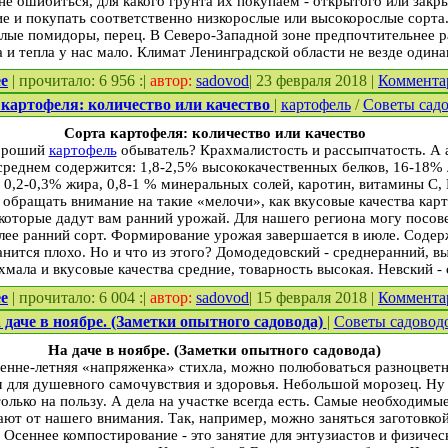
е ошибиться, для какого грунта их покупаем - открытого или закр
ие и покупать соответственно низкорослые или высокорослые сорта.
елые помидоры, перец. В Северо-Западной зоне предпочтительнее р
 и тепла у нас мало. Климат Ленинградской области не везде одина
е
| прочитало: 6 956 :|
автор:
sadovod
| 23 февраля 2018 |
Коммента
картофеля: количество или качество
|
картофель
/
Советы сад
Сорта картофеля: количество или качество
хороший
картофель
обыватель? Крахмалистость и рассыпчатость. А
 среднем содержится: 1,8-2,5% высококачественных белков, 16-18% 
 0,2-0,3% жира, 0,8-1 % минеральных солей, каротин, витамины С, В
ь обращать внимание на такие «мелочи», как вкусовые качества кар
 которые дадут вам ранний урожай. Для нашего региона могу посов
лее ранний сорт. Формирование урожая завершается в июле. Содер
анится плохо. Но и что из этого? Домодедовский - среднеранний, в
мала и вкусовые качества средние, товарность высокая. Невский -
е
| прочитало: 6 004 :|
автор:
sadovod
| 15 февраля 2018 |
Коммента
 даче в ноябре. (Заметки опытного садовода)
|
Советы садовод
На даче в ноябре. (Заметки опытного садовода)
сенне-летняя «напряженка» стихла, можно полюбоваться разноцвет
ам для душевного самочувствия и здоровья. Небольшой морозец. Ну
олько на пользу. А дела на участке всегда есть. Самые необходимы
зают от нашего внимания. Так, например, можно заняться заготовко
 Осеннее компостирование - это занятие для энтузиастов и физичес