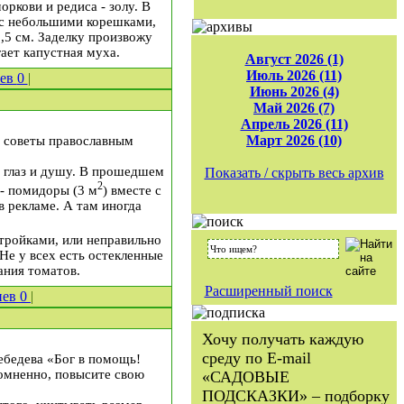
ркови и редиса - золу. В
 с небольшими корешками,
2,5 см. Заделку произвожу
ает капустная муха.
Август 2026 (1)
Июль 2026 (11)
иев
0
|
Июнь 2026 (4)
Май 2026 (7)
Апрель 2026 (11)
Март 2026 (10)
е советы православным
 глаз и душу. В прошедшем
Показать / скрыть весь архив
2
 - помидоры (3 м
) вместе с
в рекламе. А там иногда
тройками, или неправильно
Не у всех есть остекленные
ания томатов.
Расширенный поиск
иев
0
|
Хочу получать каждую
среду по E-mail
ебедева «Бог в помощь!
омненно, повысите свою
«САДОВЫЕ
ПОДСКАЗКИ» – подборку