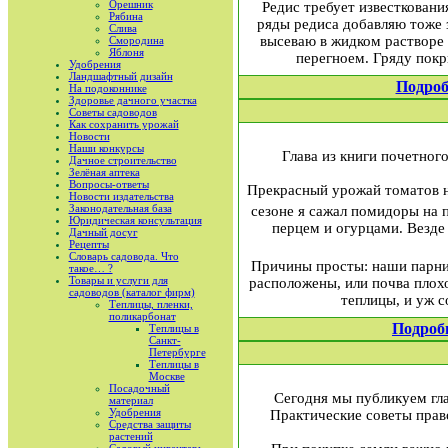
Орешник
Редис требует известковани
Рябина
ряды редиса добавляю тоже 
Слива
высеваю в жидком растворе 
Смородина
Яблоня
перегноем. Гряду покр
Удобрения
Ландшафтный дизайн
Подроб
На подоконнике
Здоровье дачного участка
Советы садоводов
Как сохранить урожай
Новости
Наши конкурсы
Глава из книги почетног
Дачное строительство
Зелёная аптека
Вопросы-ответы
Прекрасный урожай томатов н
Новости издательства
Законодательная база
сезоне я сажал помидоры на
Юридическая консультация
перцем и огурцами. Везде
Дачный досуг
Рецепты
Словарь садовода. Что
Причины просты: наши парник
такое… ?
Товары и услуги для
расположены, или почва плохо
садоводов (каталог фирм)
теплицы, и уж 
Теплицы, пленки,
поликарбонат
Подроб
Теплицы в
Санкт-
Петербурге
Теплицы в
Москве
Посадочный
Сегодня мы публикуем гла
материал
Удобрения
Практические советы прав
Средства защиты
растений