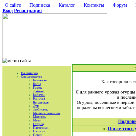
О сайте
Подписка
Каталог
Контакты
Форум
Вход
Регистрация
На главную
Овощеводство
Баклажан
Как говорили в с
Бобы
Горох
Дайкон
Я для раннего урожая огурцы 
Кабачок
в послед
Капуста
Огурцы, посеянные в первой 
Картофель
Лук
поражены всяческими заболев
Любисток
Мелисса лимонная
Морковь
Мята
Подроб
Огурец
Пастернак
::.
После этого
Патисон
Перец