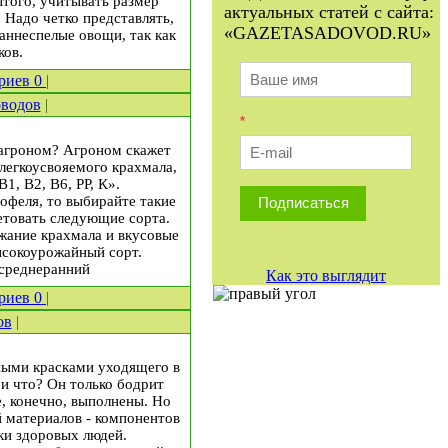
ытого, учитывать размер
актуальных статей с сайта:
 Надо четко представлять,
«GAZETASADOVOD.RU»
аннеспелые овощи, так как
ков.
риев
0
|
оводов
|
*
 агроном? Агроном скажет
легкоусвояемого крахмала,
1, В2, В6, РР, К».
тофеля, то выбирайте такие
Подписаться
етовать следующие сорта.
жание крахмала и вкусовые
ысокоурожайный сорт.
 среднеранний
Как это выглядит
риев
0
|
ов
|
ными красками уходящего в
 и что? Он только бодрит
е, конечно, выполнены. Но
й материалов - компонентов
ки здоровых людей.