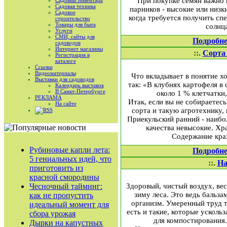
При покупке семян важно н
Садовый инвентарь
Садовая техника
парников - высокие или низк
Садовое
когда требуется получить сп
строительство
Товары для быта
солнца
Услуги
СМИ, сайты для
Подробне
садоводов
Интернет магазины
::.
Сорта 
Регистрация в
каталоге
Ссылки
Видеоматериалы
Что вкладывает в понятие 
Выставки для садоводов
так: «В клубнях картофеля в
Календарь выставок
В Санкт-Петербурге
около 1 % клетчатки,
РЕКЛАМА
Итак, если вы не собираетес
На сайте
сорта и такую агротехнику,
RSS
Приекульский ранний - наибо
качества невысокие. Хр
Содержание крах
Рубиновые капли лета:
Подробне
5 гениальных идей, что
::.
На
приготовить из
красной смородины
Чесночный тайминг:
Здоровый, чистый воздух, ве
зиму леса. Это ведь бальз
как не пропустить
организм. Умеренный труд т
идеальный момент для
есть и такие, которые усколь
сбора урожая
для компостирования.
Дырки на капустных