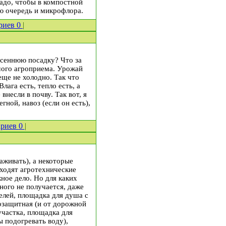
адо, чтобы в компостной
ую очередь и микрофлора.
риев
0
|
есеннюю посадку? Что за
мого агроприема. Урожай
еще не холодно. Так что
ага есть, тепло есть, а
несли в почву. Так вот, я
гной, навоз (если он есть),
ариев
0
|
аживать), а некоторые
ходят агротехнические
жное дело. Но для каких
ного не получается, даже
челей, площадка для душа с
озащитная (и от дорожной
участка, площадка для
ы подогревать воду),