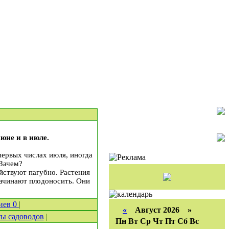
июне и в июле.
первых числах июля, иногда
 Зачем?
йствуют пагубно. Растения
начинают плодоносить. Они
иев
0
|
«
Август 2026 »
ы садоводов
|
Пн
Вт
Ср
Чт
Пт
Сб
Вс