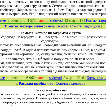
я почвы, поэтому с осени вношу побольше извести, весной в ряды мо
золу и коллоидную серу от килы. Семена моркови, подготовленные
клейстера. Заделываю морковь на 1 -2 см. Глубина заделки редиса 
ываю лутрасилом. Редис под пленкой быстро поспевает. Его не трог
нее
| прочитало: 4 573 :|
автор:
sadovod
| 12 мая 2018 |
Комментар
::.
Томаты: четыре килограмма с куста
|
Советы садоводов
|
Томаты: четыре килограмма с куста
о садовода Петербурга Г. И. Лебедева «Бог в помощь! Практически
садоводам».
е только обеспечивает нас необходимыми витаминами, но и радует
2
2
 площади 15м
. В одном парнике только помидоры - 12 м
, в другом
 урожай был хороший, но, скажу честно, меньше, чем о нем пишут 
2
сообщается, что с 1 м
можно получить по 30 кг и более.
и, как правило, затенены с какой-нибудь стороны какими-либо пос
 подготовлена, или не используем новые интенсивные технологии. 
совсем мало обогреваемых теплиц с длительным периодом выращив
нее
| прочитало: 6 962 :|
автор:
sadovod
| 8 марта 2018 |
Комментар
::.
Рассады пробил час
|
Советы садоводов
|
Рассады пробил час
ву из книги почетного садовода Петербурга Геннадия Ивановича Л
ославным садоводам». Используя богатейший опыт автора, вы, нес
огородную квалификацию и всегда будете с богатым урожаем.