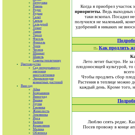
Петрушка
Когда я приобрел участок 
Ревень
Редис
приоритеты.
Ведь выходных вс
Редька
таки вскопал. Посадил не
Салат
Свекла
получился не маленький, кон
Сельдерей
удобрений я никаких не внос
Томат
Тыква
Укроп
Фасоль
Подроб
Фенхель
Хрен
::.
Как продлить ж
Чеснок
Шпинат
Ка
Шавель
Советы тепличнику
Лето летит быстро. Не за
Цветоводство
плодоносящей культурой, то 
Сад непрерывного
цветения
всего
многолетников
Чтобы продлить сбор плодо
Энциклопедия
Растения в теплице можно д
комнатных растений
Ваш сад
каждый день. Кроме того, н
Айва
Боярышник
Виноград
Вишня
Подроб
Груша
Ежевика
Жимолость
Земляника
Ирга
Люблю сеять редис. Ка
Калина
Крыжовник
Посев провожу в конце ап
Малина
Облепиха