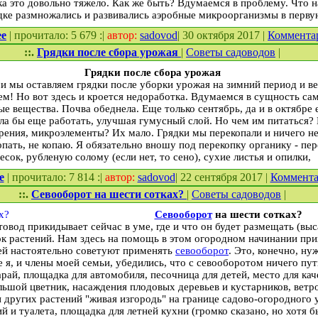
а это довольно тяжело. Как же быть? Вдумаемся в проблему. Что н
рядке размножались и развивались аэробные микроорганизмы в перв
ее
| прочитало: 5 679 :|
автор:
sadovod
| 30 октября 2017 |
Коммента
::.
Грядки после сбора урожая
|
Советы садоводов
|
Грядки после сбора урожая
и мы оставляем грядки после уборки урожая на зимний период и в
м! Но вот здесь и кроется недоработка. Вдумаемся в сущность са
е вещества. Почва обеднела. Еще только сентябрь, да и в октябре 
а бы еще работать, улучшая гумусный слой. Но чем им питаться? Вл
ения, микроэлементы? Их мало. Грядки мы перекопали и ничего не в
пать, не копаю. Я обязательно вношу под перекопку органику - пере
есок, рубленую солому (если нет, то сено), сухие листья и опилки,
е
| прочитало: 7 814 :|
автор:
sadovod
| 22 сентября 2017 |
Коммент
::.
Севооборот на шести сотках?
|
Советы садоводов
|
Севооборот
на шести сотках?
овод прикидывает сейчас в уме, где и что он будет размещать (выс
к растений. Нам здесь на помощь в этом огородном начинании при
ей настоятельно советуют применять
севооборот
. Это, конечно, ну
я, и члены моей семьи, убедились, что с севооборотом ничего пут
арай, площадка для автомобиля, песочница для детей, место для ка
ьшой цветник, насаждения плодовых деревьев и кустарников, ветр
и других растений "живая изгородь" на границе садово-огородного 
 и туалета, площадка для летней кухни (громко сказано, но хотя б