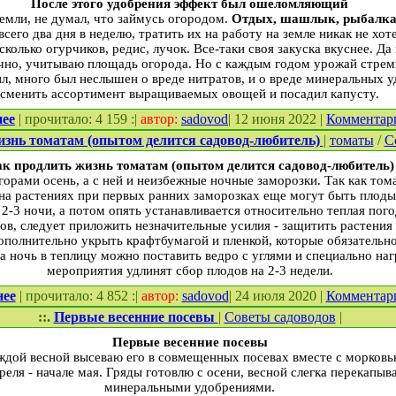
После этого удобрения эффект был ошеломляющий
земли, не думал, что займусь огородом.
Отдых, шашлык, рыбалка,
его два дня в неделю, тратить их на работу на земле никак не хоте
сколько огурчиков, редис, лучок. Все-таки своя закуска вкуснее. Да
ечно, учитываю площадь огорода. Но с каждым годом урожай стрем
ил, много был неслышен о вреде нитратов, и о вреде минеральных 
сменить ассортимент выращиваемых овощей и посадил капусту.
нее
| прочитало: 4 159 :|
автор:
sadovod
| 12 июня 2022 |
Комментар
изнь томатам (опытом делится садовод-любитель)
|
томаты
/
С
к продлить жизнь томатам (опытом делится садовод-любитель)
 горами осень, а с ней и неизбежные ночные заморозки. Так как то
на растениях при первых ранних заморозках еще могут быть плоды
 2-3 ночи, а потом опять устанавливается относительно теплая пого
в, следует приложить незначительные усилия - защитить растения 
ополнительно укрыть крафтбумагой и пленкой, которые обязатель
а ночь в теплицу можно поставить ведро с углями и специально на
мероприятия удлинят сбор плодов на 2-3 недели.
нее
| прочитало: 4 852 :|
автор:
sadovod
| 24 июля 2020 |
Комментар
::.
Первые весенние посевы
|
Советы садоводов
|
Первые весенние посевы
ждой весной высеваю его в совмещенных посевах вместе с морковью
реля - начале мая. Гряды готовлю с осени, весной слегка перекапы
минеральными удобрениями.