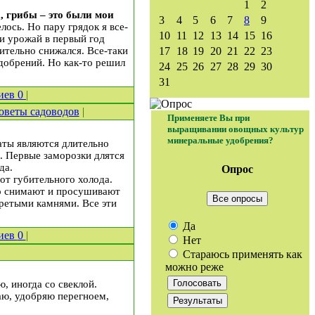
1
2
 грибы – это были мои
3
4
5
6
7
8
9
лось. Но пару грядок я все-
10
11
12
13
14
15
16
 и урожай в первый год
ительно снижался. Все-таки
17
18
19
20
21
22
23
удобрений. Но как-то решил
24
25
26
27
28
29
30
31
иев
0
|
оветы садоводов
|
Применяете Вы при
выращивании овощных культур
минеральные удобрения?
маты являются длительно
. Первые заморозки длятся
да.
Опрос
от губительного холода.
но снимают и просушивают
Все опросы
гретыми камнями. Все эти
Да
иев
0
|
Нет
Стараюсь применять как
можно реже
, иногда со свеклой.
ваю, удобряю перегноем,