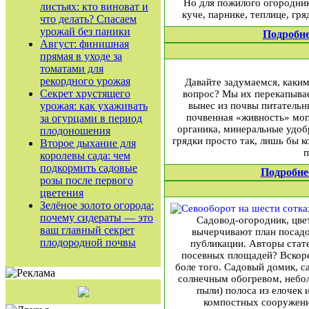
Но для пожилого огородник
листьях: кто виноват и
куче, парнике, теплице, г
что делать? Спасаем
урожай без паники
Подробн
Август: финишная
прямая в уходе за
томатами для
рекордного урожая
Давайте задумаемся, каким
Секрет хрустящего
вопрос? Мы их перекапывае
урожая: как ухаживать
вынес из почвы питательны
почвенная «живность» могл
за огурцами в период
органика, минеральные удобр
плодоношения
грядки просто так, лишь бы ко
Второе дыхание для
п
королевы сада: чем
подкормить садовые
Подробне
розы после первого
цветения
Зелёное золото огорода:
почему сидераты — это
Садовод-огородник, цвет
ваш главный секрет
вычерчивают план посадо
плодородной почвы
публикации. Авторы стат
посевных площадей? Вскоре 
боле того. Садовый домик, с
солнечным обогревом, небол
пыли) полоса из елочек 
компостных сооружений