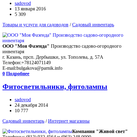
sadovod
13 января 2016
5 309
Товары и услуги для садоводов
/
Садовый инвентарь
ООО "Моя Фазенда"
Производство садово-огородного
инвентаря
г. Казань, прсп. Дербышки, ул. Тополева, д. 57А
Телефон:+78124071149
E-mail:bulgakova@parnik.info
0
Подробнее
Фитосветильники, фитолампы
sadovod
24 декабря 2014
10 777
Садовый инвентарь
/
Интернет магазины
Компания "Живой свет"
Телефоны: (812) 932 4564 и (963) 248 0000