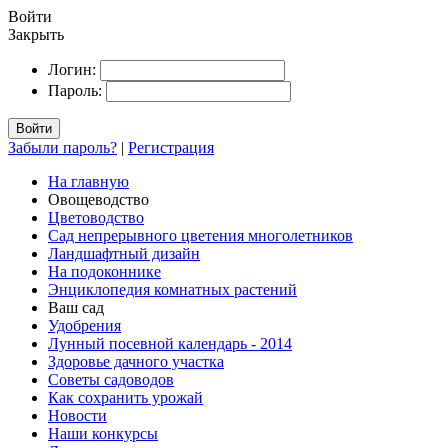
Войти
Закрыть
Логин:
Пароль:
Войти
Забыли пароль?
|
Регистрация
На главную
Овощеводство
Цветоводство
Сад непрерывного цветения многолетников
Ландшафтный дизайн
На подоконнике
Энциклопедия комнатных растений
Ваш сад
Удобрения
Лунный посевной календарь - 2014
Здоровье дачного участка
Советы садоводов
Как сохранить урожай
Новости
Наши конкурсы